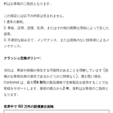
料はお客様のご負担となります。
この保証には以下の内容は含まれません。
1. 通常の磨耗。
2. 事故、誤用、怠慢、乱用、またはその他の困難な理由によって生じた
損害。
3. 不適切な組み立て、メンテナンス、または資格のない技術者によるメ
ンテナンス。
クラッシュ交換ポリシー:
当社は、事故や損傷が発生する可能性があることを理解しています (損
傷がお客様自身の過失であるかどうかに関係なく)。運が悪い場合、
Carbonal は、最大
15% 割引
の製品価格で交換製品を提供することでお
客様をサポ​​ートします。最初の購入から
2 年
。送料はお客様のご負担と
なります。
世界中で 150 万件の賠償責任保険: