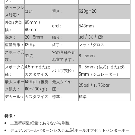
プ：
ー
チューブレ
はい
重さ：
620g±20
ス対応：
外部/内部
85mm /
erd：
543mm
幅：
80mm
深さ：
20 . 5mm
織り：
ud / 3K / 12k
重量制限：
120kg
終了：
マット/グロス
スポーク穴
穴の直径を組
32穴
8 . 5mm
数：
み立てます：
スポーク穴
4.5mmまたは
6 . 5mm（仏式）または8 .
バルブ穴径：
径：
カスタマイズ
5mm（シュレーダー）
最大スポー
140kgf（推奨
最大タイヤ
25psi / 1 . 75bar
ク張力：
110〜130kgf）
圧：
デカール：
カスタマイズ
標準：
標準
特徴：
二重壁構造,軽量でありながら剛性.
デュアルホールパターンシステム,64ホールオフセットセンターホー