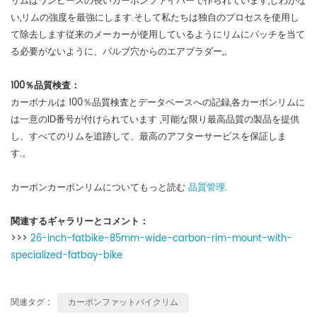
リムはワンピースの長いカーボンファイバーで作られています,しわがな
い,リムの強度を最強にします.そして私たちは独自のプロセスを使用し
て除去します従来のメーカーが使用しているようにリムにパッチを当て
る必要がないように、バルブ穴からのエアブラダー,。
100％品質検査：
カーボナルは
100％品質検査とデータベースへの記録,各カーボンリムに
は一意のID番号が付けられています
,可能な限り最高品質の製品を提供
し、すべてのリムを追跡して、最高のアフターサービスを保証しま
す.。
カーボンカーボンリムについてもっと読む
品質管理
.
関連するギャラリーとコメント：
>>>
26-inch-fatbike-85mm-wide-carbon-rim-mount-with-
specialized-fatboy-bike
関連タグ :
カーボンファットバイクリム