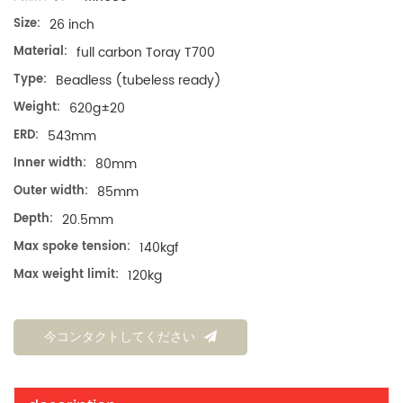
Size:
26 inch
Material:
full carbon Toray T700
Type:
Beadless (tubeless ready)
Weight:
620g±20
ERD:
543mm
Inner width:
80mm
Outer width:
85mm
Depth:
20.5mm
Max spoke tension:
140kgf
Max weight limit:
120kg
今コンタクトしてください