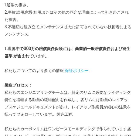
1.通常の傷み。
2.事故,誤用,怠慢,乱用,またはその他の厄介な理由によって引き起こされ
た損害。
3.不適切な組み立て,メンテナンス,または許可されていない技術者による
メンテナンス.
1 .世界中で300万の賠償責任保険,には、商業的一般賠償責任および発生
基準.が含まれています。
私たちについてのより多くの情報
保証ポリシー
.
製造プロセス：
私たちのエンジニアリングチームは、特定のリムに必要なライディング
特性を増幅する独自の繊維配向を作成し.、各リムには独自のレイアッ
プスケジュールドキュメントがあり、レイアップ作業員が細心の注意を
払ってフォローしています,。製造工程.
私たちのカーボンリムはワンピースモールディングで作られています,各