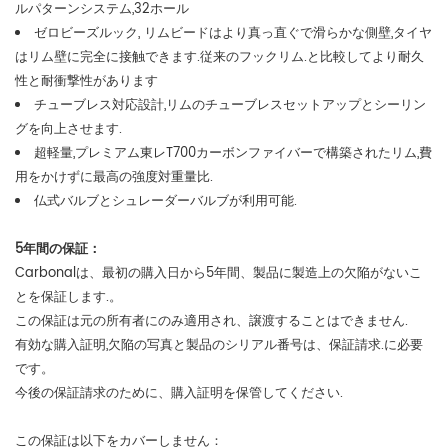
ルパターンシステム,32ホール
ゼロビーズルック,
リムビードはより真っ直ぐで滑らかな側壁,タイヤ
はリム壁に完全に接触できます.従来のフックリム.と比較してより耐久
性と耐衝撃性があります
チューブレス対応設計,リムのチューブレスセットアップとシーリン
グを向上させます.
超軽量,プレミアム東レT700カーボンファイバーで構築されたリム,費
用をかけずに最高の強度対重量比.
仏式バルブとシュレーダーバルブが利用可能.
5年間の保証：
Carbonalは、最初の購入日から5年間、製品に製造上の欠陥がないこ
とを保証します.。
この保証は元の所有者にのみ適用され、譲渡することはできません.
有効な購入証明,欠陥の写真と製品のシリアル番号は、保証請求.に必要
です。
今後の保証請求のために、購入証明を保管してください.
この保証は以下をカバーしません：