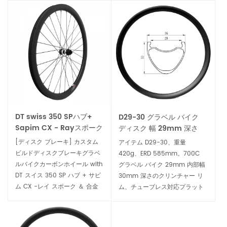
DT swiss 350 SPハブ+
D29-30 グラベル バイク
Sapim CX - Rayスポーク
ディスク 幅 29mm 深さ
カスタム砂利バイクカーボ
30mm クリンチャー カー
[ディスク ブレーキ] カスタム
アイテム D29-30、重量
ンホイール
ボン リム
ビルドディスクブレーキグラベ
420g、ERD 585mm。700C
ルバイクカーボンホイール with
グラベル バイク 29mm 内部幅
DT スイス 350 SP ハブ + サピ
30mm 深さのクリンチャー リ
ム CX -レイ スポーク ＆ 合金
ム、チューブレス対応プラット
乳首。 ミッドレース レベル 最
フォームは内部幅 29mm で、
大 耐久性 完璧 the あなたの 毎
35mm から 55mm までの非常
日 トレーニング 乗馬 そして レ
に幅の広いタイヤに適合しま