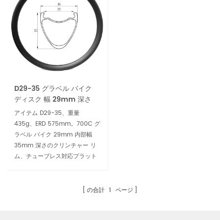
ース
す。
D29-35 グラベル バイク
ディスク 幅 29mm 深さ
35mm クリンチャー カー
アイテム D29-35、重量
ボン リム
435g、ERD 575mm。700C グ
ラベル バイク 29mm 内部幅
35mm 深さのクリンチャー リ
ム、チューブレス対応プラット
フォームは内部幅 29mm で、
35mm から 55mm までの非常
に幅の広いタイヤに適合しま
の合計
1
ページ
す。