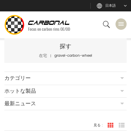
日本語
探す
在宅
gravel-carbon-wheel
カテゴリー
ホットな製品
最新ニュース
見る :
グリッド
リ