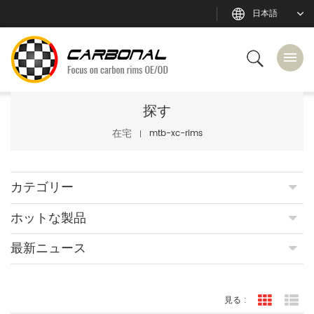
日本語
探す
在宅
mtb-xc-rims
カテゴリー
ホットな製品
最新ニュース
見る :
グリッド
リ