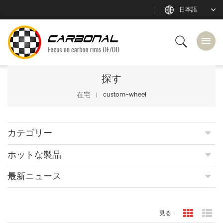
日本語
探す
在宅
custom-wheel
カテゴリー
ホットな製品
最新ニュース
見る :
グリッド
リ