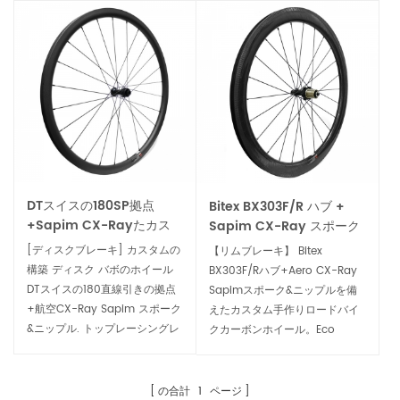
DTスイスの180SP拠点
Bitex BX303F/R ハブ +
+Sapim CX-Rayたカス
Sapim CX-Ray スポーク
タム道路炭素ディスク車輪
カスタム ロードバイク ホ
[ディスクブレーキ] カスタムの
【リムブレーキ】 Bitex
イールセット
構築 ディスク バボのホイール
BX303F/Rハブ+Aero CX-Ray
DTスイスの180直線引きの拠点
Sapimスポーク&ニップルを備
+航空CX-Ray Sapim スポーク
えたカスタム手作りロードバイ
&ニップル. トップレーシングレ
クカーボンホイール。Eco
ベルの完璧なトランスミション
Racing レベル、最も手頃な価
の力を 究極の 軽量化、剛性や
格のパフォーマンス カーボン
耐久性があります。
ロード自転車ホイールセット。
の合計
1
ページ